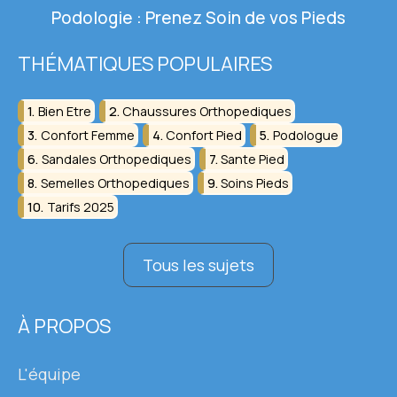
Podologie : Prenez Soin de vos Pieds
THÉMATIQUES POPULAIRES
Bien Etre
Chaussures Orthopediques
Confort Femme
Confort Pied
Podologue
Sandales Orthopediques
Sante Pied
Semelles Orthopediques
Soins Pieds
Tarifs 2025
Tous les sujets
À PROPOS
L'équipe