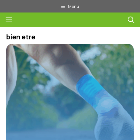
Aller
Menu
au
Menu
contenu
bien etre