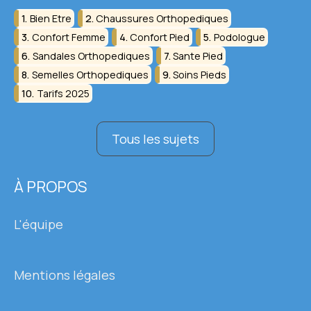
Bien Etre
Chaussures Orthopediques
Confort Femme
Confort Pied
Podologue
Sandales Orthopediques
Sante Pied
Semelles Orthopediques
Soins Pieds
Tarifs 2025
Tous les sujets
À PROPOS
L'équipe
Mentions légales