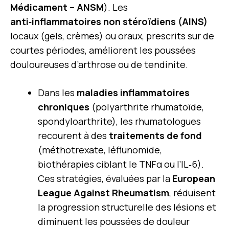
Médicament – ANSM
). Les
anti‑inflammatoires non stéroïdiens (AINS)
locaux (gels, crèmes) ou oraux, prescrits sur de
courtes périodes, améliorent les poussées
douloureuses d’arthrose ou de tendinite.
Dans les
maladies inflammatoires
chroniques
(polyarthrite rhumatoïde,
spondyloarthrite), les rhumatologues
recourent à des
traitements de fond
(méthotrexate, léflunomide,
biothérapies ciblant le TNFα ou l’IL‑6).
Ces stratégies, évaluées par la
European
League Against Rheumatism
, réduisent
la progression structurelle des lésions et
diminuent les poussées de douleur