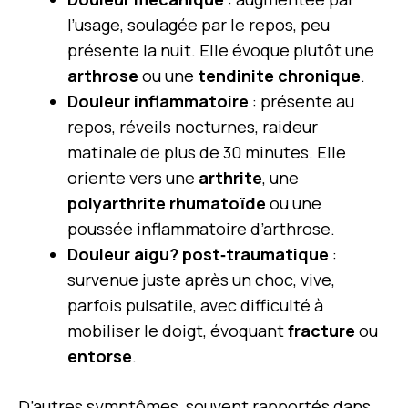
l’usage, soulagée par le repos, peu
présente la nuit. Elle évoque plutôt une
arthrose
ou une
tendinite chronique
.
Douleur inflammatoire
: présente au
repos, réveils nocturnes, raideur
matinale de plus de 30 minutes. Elle
oriente vers une
arthrite
, une
polyarthrite rhumatoïde
ou une
poussée inflammatoire d’arthrose.
Douleur aigu? post‑traumatique
:
survenue juste après un choc, vive,
parfois pulsatile, avec difficulté à
mobiliser le doigt, évoquant
fracture
ou
entorse
.
D’autres symptômes, souvent rapportés dans