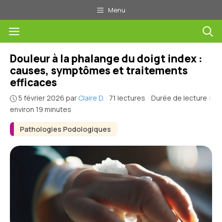
Aller
Menu
au
Menu
contenu
Douleur à la phalange du doigt index :
causes, symptômes et traitements
efficaces
5 février 2026
par
Claire D.
·
71 lectures
·
Durée de lecture :
environ 19 minutes
Pathologies Podologiques