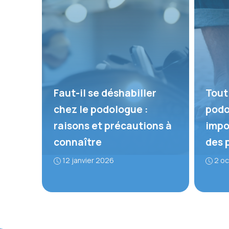
Faut-il se déshabiller
Tout 
chez le podologue :
podo
raisons et précautions à
impo
connaître
des 
12 janvier 2026
2 o