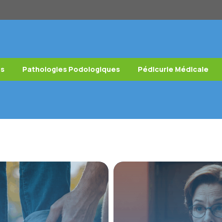
es
Pathologies Podologiques
Pédicurie Médicale