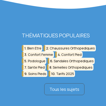
THÉMATIQUES POPULAIRES
Bien Etre
Chaussures Orthopediques
Confort Femme
Confort Pied
Podologue
Sandales Orthopediques
Sante Pied
Semelles Orthopediques
Soins Pieds
Tarifs 2025
Tous les sujets