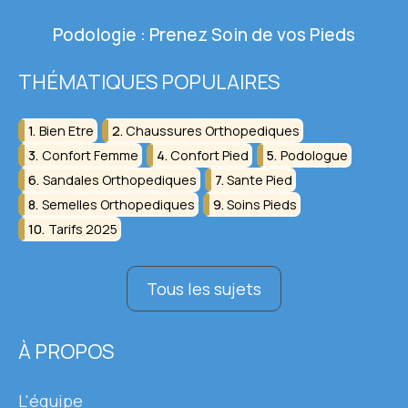
Podologie : Prenez Soin de vos Pieds
THÉMATIQUES POPULAIRES
Bien Etre
Chaussures Orthopediques
Confort Femme
Confort Pied
Podologue
Sandales Orthopediques
Sante Pied
Semelles Orthopediques
Soins Pieds
Tarifs 2025
Tous les sujets
À PROPOS
L'équipe