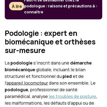
Faut-il se déshabiller chez le
À lire
podologue : raisons et précautions à
connaître
Podologie : expert en
biomécanique et orthèses
sur-mesure
La
podologie
s’inscrit dans une
démarche
biomécanique
globale, incluant le bilan
structurel et fonctionnel du
pied
et de
l’
appareil locomoteur
dans son ensemble. Le
podologue
, professionnel de santé
paramédical, analyse
les troubles de posture
,
les malformations, les défauts d’appui ou de