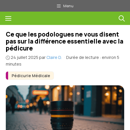
Aller
Menu
au
Menu
contenu
Ce que les podologues ne vous disent
pas sur la différence essentielle avec la
pédicure
24 juillet 2025
par
Claire D.
·
Durée de lecture : environ 5
minutes
Pédicurie Médicale