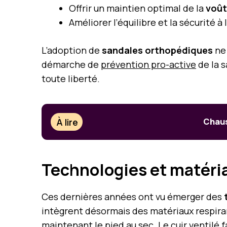
Offrir un maintien optimal de la
voût
Améliorer l’équilibre et la sécurité à
L’adoption de
sandales orthopédiques
ne 
démarche de
prévention pro-active
de la s
toute liberté.
À lire
Chaus
Technologies et matéria
Ces dernières années ont vu émerger des
intègrent désormais des matériaux respira
maintenant le pied au sec. Le
cuir ventilé
f