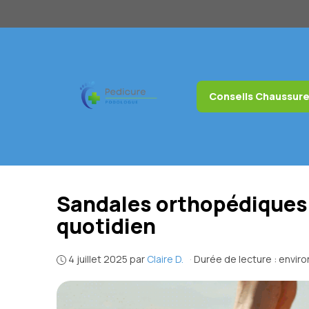
Aller
au
contenu
Conseils Chaussur
Sandales orthopédiques 
quotidien
4 juillet 2025
par
Claire D.
·
Durée de lecture : envir