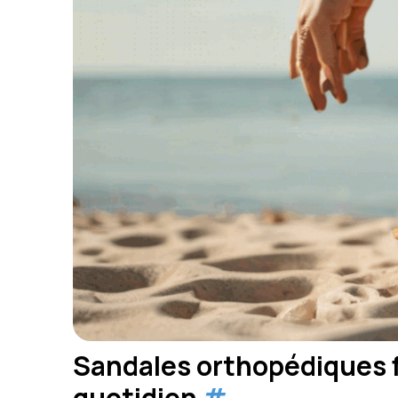
Sandales orthopédiques f
quotidien
#