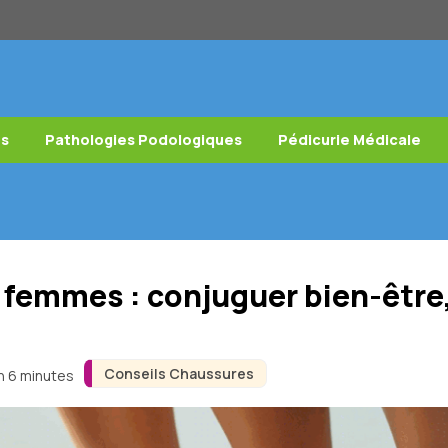
es
Pathologies Podologiques
Pédicurie Médicale
femmes : conjuguer bien-être,
Conseils Chaussures
on 6 minutes