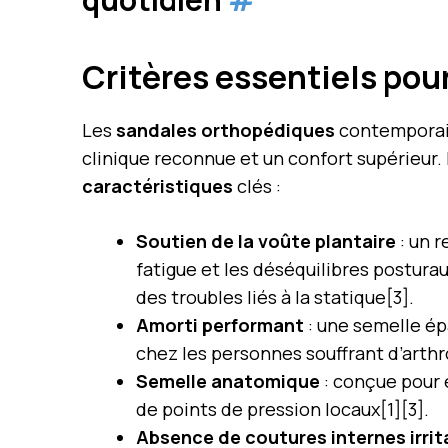
Critères essentiels pou
Les
sandales orthopédiques
contemporain
clinique reconnue et un confort supérieur. 
caractéristiques
clés :
Soutien de la voûte plantaire
: un r
fatigue et les déséquilibres postur
des troubles liés à la statique[3].
Amorti performant
: une semelle épa
chez les personnes souffrant d’arthr
Semelle anatomique
: conçue pour é
de points de pression locaux[1][3].
Absence de coutures internes irri