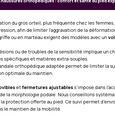
haussures orthopédiques : confort et santé du pied exp
iation du gros orteil, plus fréquente chez les femmes
ssion, afin de limiter l’aggravation de la déformatio
 griffe ou en marteau exigent des modèles avec un
vo
lésions ou de troubles de la sensibilité implique un c
s spécifiques et matières extra-souples.
sandale orthopédique adaptée permet de limiter la s
on optimale du maintien.
ovibles
et
fermetures ajustables
s’impose dans l’a
n de la morphologie podale. Nous conseillons systém
 la protection offerte au pied. Ce suivi permet d’env
s le maintien de la mobilité.