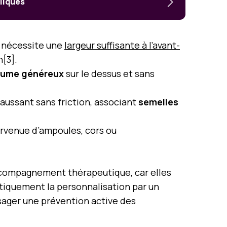
liqués
, nécessite une
largeur suffisante à l’avant-
n[3].
lume généreux
sur le dessus et sans
haussant sans friction, associant
semelles
urvenue d’ampoules, cors ou
ccompagnement thérapeutique, car elles
atiquement la personnalisation par un
isager une prévention active des