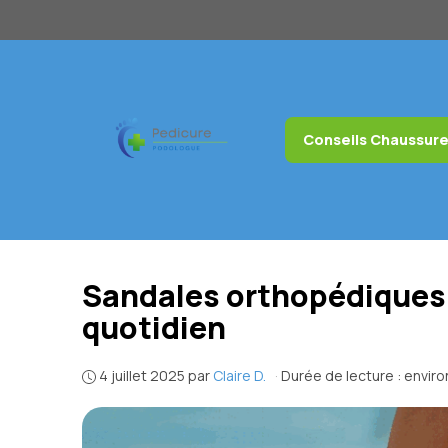
Aller
au
contenu
Conseils Chaussur
Sandales orthopédiques 
quotidien
4 juillet 2025
par
Claire D.
·
Durée de lecture : envir