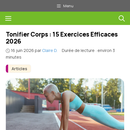
Aller
Menu
au
Menu
contenu
Tonifier Corps : 15 Exercices Efficaces
2026
16 juin 2026
par
Claire D.
·
Durée de lecture : environ 3
minutes
Articles