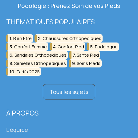
Podologie : Prenez Soin de vos Pieds
THÉMATIQUES POPULAIRES
Bien Etre
Chaussures Orthopediques
Confort Femme
Confort Pied
Podologue
Sandales Orthopediques
Sante Pied
Semelles Orthopediques
Soins Pieds
Tarifs 2025
Tous les sujets
À PROPOS
L'équipe