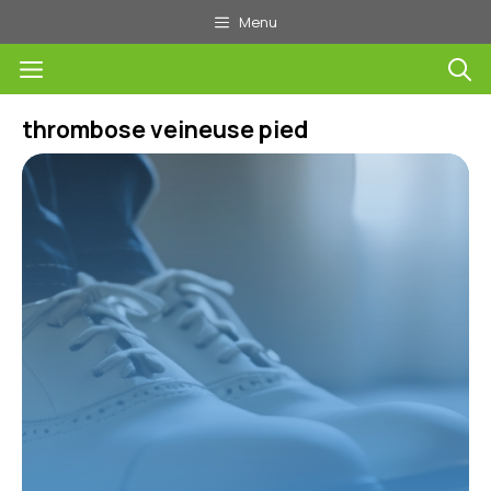
Aller
Menu
au
Menu
contenu
thrombose veineuse pied