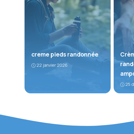
creme pieds randonnée
Crèm
rand
22 janvier 2026
ampo
25 