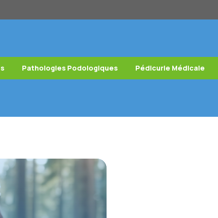
es
Pathologies Podologiques
Pédicurie Médicale