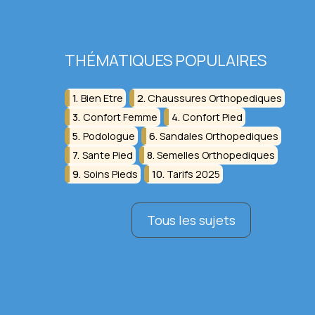
THÉMATIQUES POPULAIRES
Bien Etre
Chaussures Orthopediques
Confort Femme
Confort Pied
Podologue
Sandales Orthopediques
Sante Pied
Semelles Orthopediques
Soins Pieds
Tarifs 2025
Tous les sujets