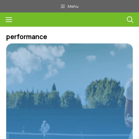
Aller
Menu
au
Menu
contenu
performance