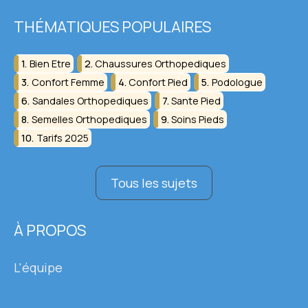
THÉMATIQUES POPULAIRES
Bien Etre
Chaussures Orthopediques
Confort Femme
Confort Pied
Podologue
Sandales Orthopediques
Sante Pied
Semelles Orthopediques
Soins Pieds
Tarifs 2025
Tous les sujets
À PROPOS
L'équipe