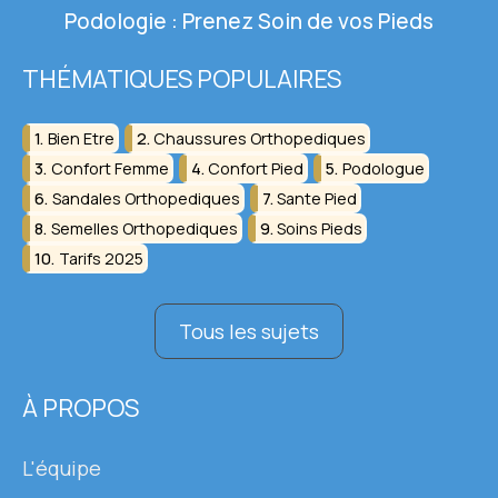
Podologie : Prenez Soin de vos Pieds
THÉMATIQUES POPULAIRES
Bien Etre
Chaussures Orthopediques
Confort Femme
Confort Pied
Podologue
Sandales Orthopediques
Sante Pied
Semelles Orthopediques
Soins Pieds
Tarifs 2025
Tous les sujets
À PROPOS
L'équipe