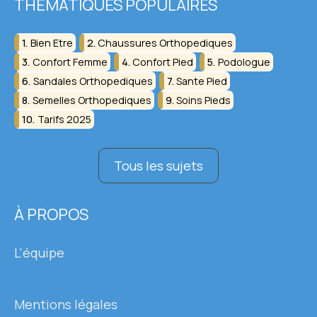
THÉMATIQUES POPULAIRES
Bien Etre
Chaussures Orthopediques
Confort Femme
Confort Pied
Podologue
Sandales Orthopediques
Sante Pied
Semelles Orthopediques
Soins Pieds
Tarifs 2025
Tous les sujets
À PROPOS
L'équipe
Mentions légales