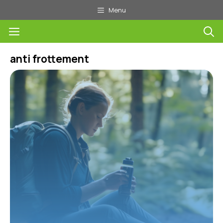
Aller
Menu
au
Menu
contenu
anti frottement