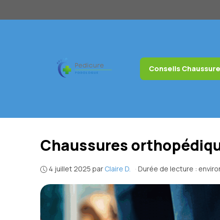
Aller
au
contenu
Conseils Chaussur
Chaussures orthopédique
4 juillet 2025
par
Claire D.
·
Durée de lecture : envir