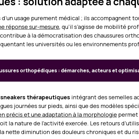
es : solution adaptée à chaq
 d’un usage purement médical ; ils accompagnent tout
une réponse sur-mesure
, qu’il s’agisse de mobilité pro
s contribue à la démocratisation des chaussures ort
réquentant les universités ou les environnements pro
ussures orthopédiques : démarches, acteurs et optimisa
s
sneakers thérapeutiques
intégrant des semelles a
ues journées sur pieds, ainsi que des modèles spécifi
ien précis et une adaptation à la morphologie
permet d
oit la nature de l’activité exercée. Les retours d’utili
la nette diminution des douleurs chroniques et du ris