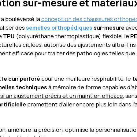
tion sur-mesure et matériau
a bouleversé la
conception des chaussures orthopé
aliser des
semelles orthopédiques
sur-mesure
ave
le
TPU
(polyuréthane thermoplastique) flexible, le
P
cturelles ciblées, autorise des ajustements ultra-fin
nt efficace pour traiter des pathologies telles que l’
t
le cuir perforé
pour une meilleure respirabilité, le
t
elles techniques
à mémoire de forme capables d’ab
i un ajustement précis et un maintien efficace
, san
rtificielle
promettent d’aller encore plus loin dans l’
ion, améliore la précision, optimise la personnalisati