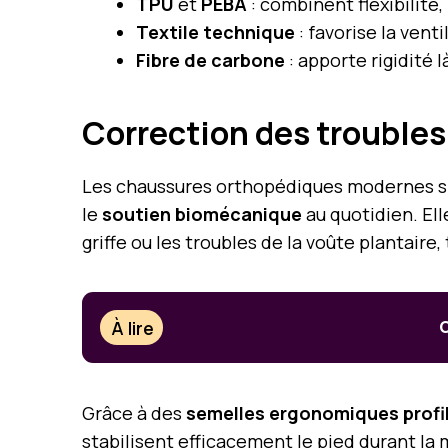
TPU
et
PEBA
: combinent flexibilité,
Textile technique
: favorise la vent
Fibre de carbone
: apporte rigidité 
Correction des trouble
Les chaussures orthopédiques modernes s’
le
soutien biomécanique
au quotidien. Ell
griffe ou les troubles de la voûte plantaire
À lire
C
Grâce à des
semelles ergonomiques profi
stabilisent efficacement le pied durant la