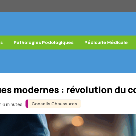
es
Pathologies Podologiques
Pédicurie Médicale
s modernes : révolution du co
Conseils Chaussures
on 6 minutes