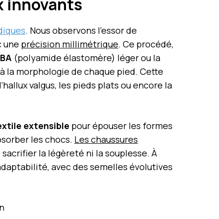
x innovants
diques
. Nous observons l’essor de
c une
précision millimétrique
. Ce procédé,
EBA
(polyamide élastomère) léger ou la
s à la morphologie de chaque pied. Cette
hallux valgus, les pieds plats ou encore la
extile extensible
pour épouser les formes
sorber les chocs.
Les chaussures
s sacrifier la légèreté ni la souplesse. À
adaptabilité, avec des semelles évolutives
on