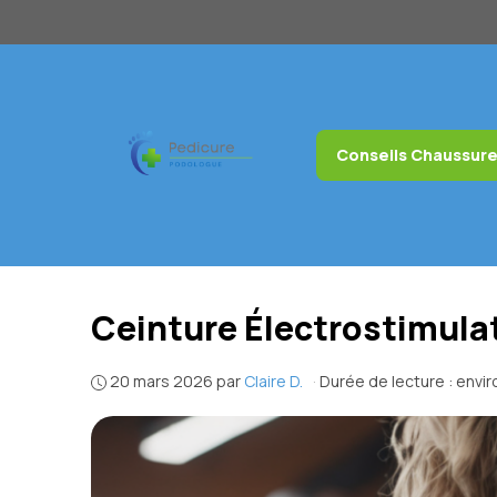
Aller
au
contenu
Conseils Chaussur
Ceinture Électrostimula
20 mars 2026
par
Claire D.
·
Durée de lecture : envi